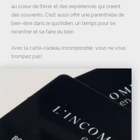
au coeur de l’hiver et des expériences qui créent
des souvenirs. C’est aussi offrir une parenthèse de
bien-être dans le quotidien, un temps pour se
recentrer et se faire du bien.
Avec la carte-cadeau
Incomparable
, vous ne vous
trompez pas!